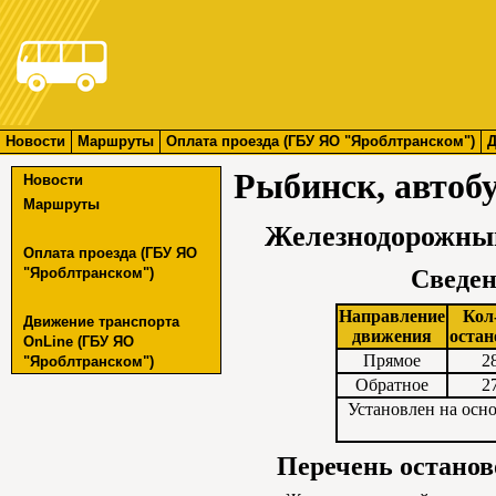
Новости
Маршруты
Оплата проезда (ГБУ ЯО "Яроблтранском")
Д
Рыбинск, автоб
Новости
Маршруты
Железнодорожный
Оплата проезда (ГБУ ЯО
"Яроблтранском")
Сведен
Направление
Кол
Движение транспорта
движения
остан
OnLine (ГБУ ЯО
Прямое
2
"Яроблтранском")
Обратное
2
Установлен на осн
Перечень останов