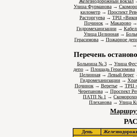
Железнодорожный вокзал
Улица Фурманова
→
Скоморо
километр
→
Проспект Ре
Расторгуева
→
ТРЦ «Вико
Починок
→
Макарово
Гидромеханизации
→
Кабел
Улица Целинная
→
Боль
Герасимова
→
Пожарное деп
Перечень останово
Больница № 3
→
Улица Фес
депо
→
Площадь Герасимова
Целинная
→
Левый берег
Гидромеханизации
→
Хра
Починок
→
Веретье
→
ТРЦ 
Черепанова
→
Проспект Р
ПАТП № 1
→
Скоморохо
Плеханова
→
Улица К
Маршрут
РА
День
Железнодорож